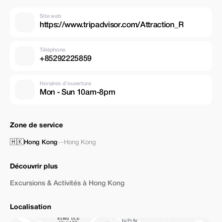
Site web
https://www.tripadvisor.com/Attraction_R
Téléphone
+85292225859
Horaires d'ouverture
Mon - Sun 10am-8pm
Zone de service
🇭🇰
Hong Kong
—
Hong Kong
Découvrir plus
Excursions & Activités à Hong Kong
Localisation