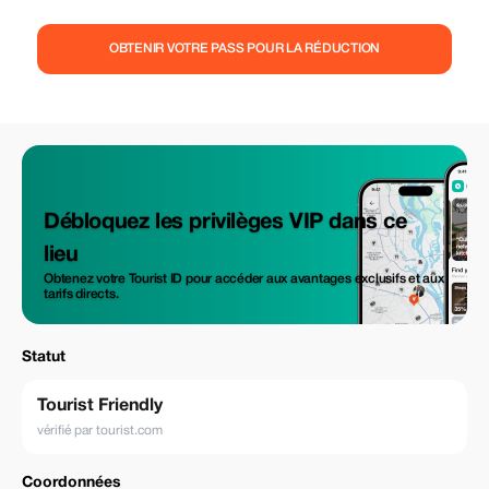
OBTENIR VOTRE PASS POUR LA RÉDUCTION
Débloquez les privilèges VIP dans ce
lieu
Obtenez votre Tourist ID pour accéder aux avantages exclusifs et aux
tarifs directs.
Statut
Tourist Friendly
vérifié par tourist.com
Coordonnées