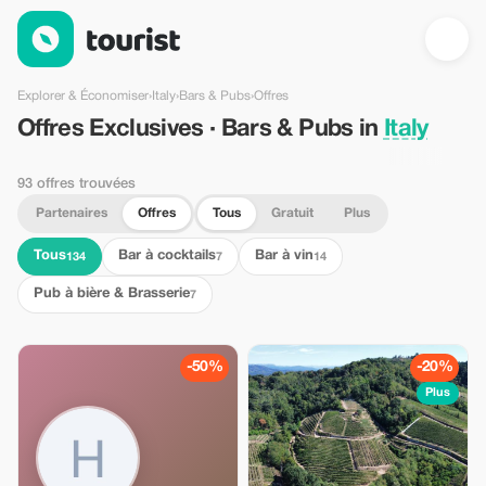
Offres Exclusives · Bars & Pubs in Italy — Tourist
Explorer & Économiser
›
Italy
›
Bars & Pubs
›
Offres
Offres Exclusives · Bars & Pubs in
Italy
93 offres trouvées
Partenaires
Offres
Tous
Gratuit
Plus
Tous
Bar à cocktails
Bar à vin
134
7
14
Pub à bière & Brasserie
7
-50%
-20%
Plus