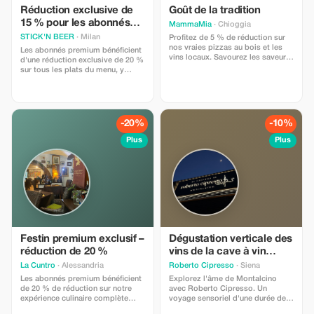
Réduction exclusive de
Goût de la tradition
15 % pour les abonnés
MammaMia
· Chioggia
premium
STICK'N BEER
· Milan
Profitez de 5 % de réduction sur
nos vraies pizzas au bois et les
Les abonnés premium bénéficient
vins locaux. Savourez les saveurs
d'une réduction exclusive de 20 %
de la région dans notre espace
sur tous les plats du menu, y
intérieur douillet ou en plein air
compris nos célèbres soupes
charmant.
wonton et ramen. Goûtez au luxe
de la cuisine sichuanaise !
-20%
-10%
Plus
Plus
Festin premium exclusif –
Dégustation verticale des
réduction de 20 %
vins de la cave à vin
Brunello et Rosso di
La Cuntro
· Alessandria
Roberto Cipresso
· Siena
Montalcino
Les abonnés premium bénéficient
Explorez l'âme de Montalcino
de 20 % de réduction sur notre
avec Roberto Cipresso. Un
expérience culinaire complète
voyage sensoriel d'une durée de
piémontaise, incluant l'antipasti,
90 minutes : dégustez cinq vins