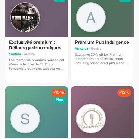
Exclusivité premium :
Premium Pub Indulgence
Délices gastronomiques
Annalisa
· Genoa
Santino
· Arezzo
Exclusive 20% off for Premium
subscribers on all menu items,
Les membres premium bénéficient
including wood-fired pizza and
d'une réduction de 20 % sur
European beers. Experience the
l'ensemble du menu. Laissez-vous
ultimate sports pub atmosphere!
tenter par nos boissons et plats
exquis dans le charmant cadre de
Bibbiena.
-15%
-15%
Plus