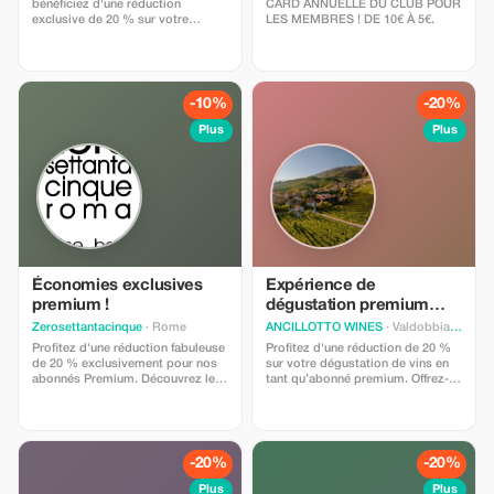
bénéficiez d'une réduction
CARD ANNUELLE DU CLUB POUR
exclusive de 20 % sur votre
LES MEMBRES ! DE 10€ À 5€.
prochaine visite pour tous les
plats. Dégustez nos cocktails
artisanaux et nos assiettes
gourmandes tout en faisant des
économies !
-10%
-20%
Plus
Plus
Économies exclusives
Expérience de
premium !
dégustation premium
exclusive
Zerosettantacinque
· Rome
ANCILLOTTO WINES
· Valdobbiadene
Profitez d'une réduction fabuleuse
Profitez d'une réduction de 20 %
de 20 % exclusivement pour nos
sur votre dégustation de vins en
abonnés Premium. Découvrez le
tant qu’abonné premium. Offrez-
meilleur du Zerosettantacinque
vous le luxe avec nos meilleures
avec des plats gastronomiques et
sélections et une expérience
des cocktails élaborés.
unique.
-20%
-20%
Plus
Plus