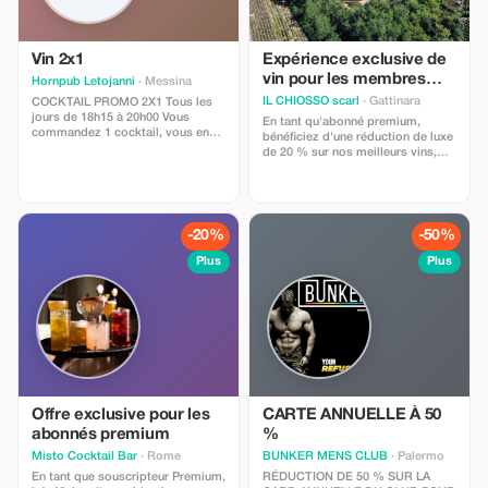
Vin 2x1
Expérience exclusive de
vin pour les membres
Hornpub Letojanni
· Messina
premium
IL CHIOSSO scarl
· Gattinara
COCKTAIL PROMO 2X1 Tous les
jours de 18h15 à 20h00 Vous
En tant qu'abonné premium,
commandez 1 cocktail, vous en
bénéficiez d'une réduction de luxe
obtenez 2. Profitez tous les jours,
de 20 % sur nos meilleurs vins,
du lundi au dimanche, du plaisir
exclusivement issus des meilleurs
doublé pour le prix d'un seul. Une
vignobles de la région : Gattinara
occasion à ne pas manquer pour
DOCG Galizja, Gattinara DOCG
savourer des instants de détente
Terre Vulcaniche, Ghemme DOCG
et de convivialité entre amis ou
Terre Moreniche.
-20%
-50%
collègues. Venez nous rendre
visite de 18h15 à 20h00 et laissez-
Plus
Plus
vous envoûter par la magie de nos
cocktails savamment élaborés.
Valable sur l’Aperol Spritz – verre
de vin – coupe de Prosecco
Offre exclusive pour les
CARTE ANNUELLE À 50
abonnés premium
%
Misto Cocktail Bar
· Rome
BUNKER MENS CLUB
· Palermo
En tant que souscripteur Premium,
RÉDUCTION DE 50 % SUR LA