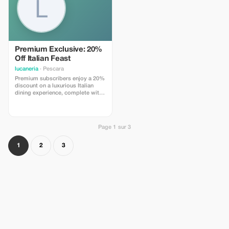
Premium Exclusive: 20%
Off Italian Feast
lucaneria
· Pescara
Premium subscribers enjoy a 20%
discount on a luxurious Italian
dining experience, complete with
gourmet selections and exclusive
chef specials.
Page 1 sur 3
1
2
3