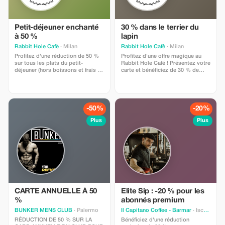
Petit-déjeuner enchanté
30 % dans le terrier du
à 50 %
lapin
Rabbit Hole Cafè
· Milan
Rabbit Hole Cafè
· Milan
Profitez d'une réduction de 50 %
Profitez d'une offre magique au
sur tous les plats du petit-
Rabbit Hole Café ! Présentez votre
déjeuner (hors boissons et frais de
carte et bénéficiez de 30 % de
service) ! Offre valable de 8h00 à
réduction sur tous les plats (hors
12h00. Commencez votre journée
boissons et frais d'entrée). Entrez
en beauté avec un petit-déjeuner à
dans un monde merveilleux et
prix avantageux !
laissez-vous tenter par des
gourmandises artisanales à prix
-50%
-20%
irrésistible !
Plus
Plus
CARTE ANNUELLE À 50
Elite Sip : -20 % pour les
%
abonnés premium
BUNKER MENS CLUB
· Palermo
Il Capitano Coffee - Barmar
· Ischia
RÉDUCTION DE 50 % SUR LA
Bénéficiez d'une réduction