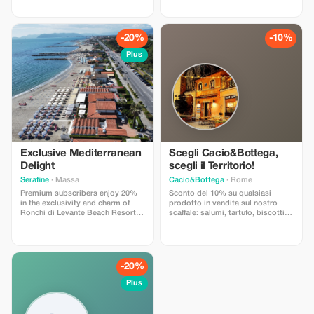
baristas experts.
artisanales préparés chaque jour
avec soin.
-20%
-10%
Plus
Exclusive Mediterranean
Scegli Cacio&Bottega,
Delight
scegli il Territorio!
Serafine
· Massa
Cacio&Bottega
· Rome
Premium subscribers enjoy 20%
Sconto del 10% su qualsiasi
in the exclusivity and charm of
prodotto in vendita sul nostro
Ronchi di Levante Beach Resort
scaffale: salumi, tartufo, biscotti
and coastal seaside experience.
del forno, succhi di frutta 100%
polpa artigianali, vino, olio, creme
spalmabili salate e dolci, e tanto
altro...
-20%
Plus