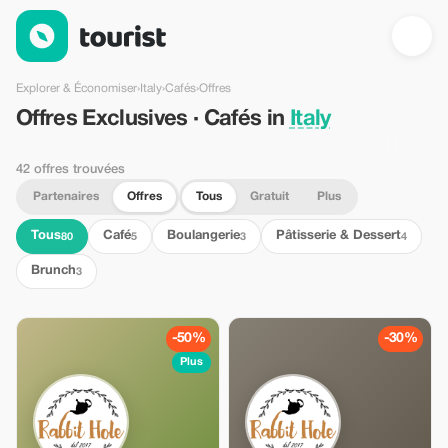
Offres Exclusives · Cafés in Italy — Tourist
Explorer & Économiser
›
Italy
›
Cafés
›
Offres
Offres Exclusives · Cafés in
Italy
42 offres trouvées
Partenaires
Offres
Tous
Gratuit
Plus
Tous
Café
Boulangerie
Pâtisserie & Dessert
80
5
3
4
Brunch
3
-50%
-30%
Plus