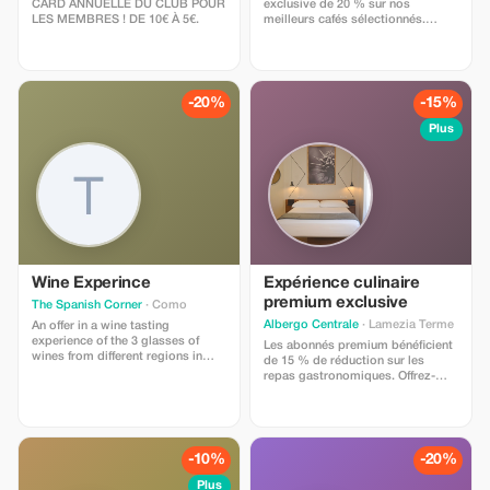
CARD ANNUELLE DU CLUB POUR
exclusive de 20 % sur nos
LES MEMBRES ! DE 10€ À 5€.
meilleurs cafés sélectionnés.
Rejoignez notre programme
Premium pour des économies
inégalées et des infusions
luxueuses.
-20%
-15%
Plus
Wine Experince
Expérience culinaire
premium exclusive
The Spanish Corner
· Como
Albergo Centrale
· Lamezia Terme
An offer in a wine tasting
experience of the 3 glasses of
Les abonnés premium bénéficient
wines from different regions in
de 15 % de réduction sur les
Spain. Soft Rioja, Medium
repas gastronomiques. Offrez-
Garnacha variety from Aragón, and
vous le luxe et économisez
intense flavour from Toro.
davantage !
-10%
-20%
Plus